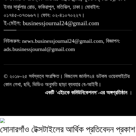
ইনার সার্কুলার রোড, ফকিরাপুল, মতিঝিল, ঢাকা। মোবাইল:
০১৭৪৫-৩৭৩৬৬৭। ফোন: ০২-৪১০৭০২২৭।
ই-মেইল: businessjournal24@gmail.com
নিউজরুম: news.businessjournal24@gmail.com, বিজ্ঞাপন:
ads.businessjournal@gmail.com
© ২০১৮-২৫ সর্বস্বত্ব সংরক্ষিত। বিজনেস জার্নাল২৪ ডটকম ওয়েবসাইটের
কোন লেখা, ছবি, ভিডিও অনুমতি ছাড়া ব্যবহার বে-আইনী।
একটি 'এইচকে কমিউনিকেশনস'-এর অঙ্গপ্রতিষ্ঠান
।
সোনারগাঁও টেক্সটাইলের আর্থিক প্রতিবেদন প্রকাশ