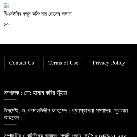
বিএসইসির নতুন কমিশনার হোসেন সাদাত
১০
Contact Us
Terms of Use
Privacy Policy
সম্পাদক : মো: হাসান কবির ভূঁইয়া
উপদেষ্টা: ড. কামালউদ্দীন আহমেদ। ব্যবস্থাপনা সম্পাদক: সুলতান
আহমেদ।
সম্পাদকীয় ও বানিজ্যিক কার্যালয়: শতাব্দী সেন্টার, স্যূট: ৯ (এইচ-১), ২৯২