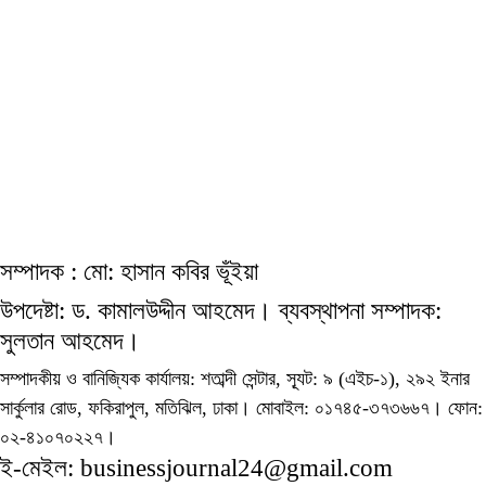
সম্পাদক : মো: হাসান কবির ভূঁইয়া
উপদেষ্টা: ড. কামালউদ্দীন আহমেদ। ব্যবস্থাপনা সম্পাদক:
সুলতান আহমেদ।
সম্পাদকীয় ও বানিজ্যিক কার্যালয়: শতাব্দী সেন্টার, স্যূট: ৯ (এইচ-১), ২৯২ ইনার
সার্কুলার রোড, ফকিরাপুল, মতিঝিল, ঢাকা। মোবাইল: ০১৭৪৫-৩৭৩৬৬৭। ফোন:
০২-৪১০৭০২২৭।
ই-মেইল: businessjournal24@gmail.com