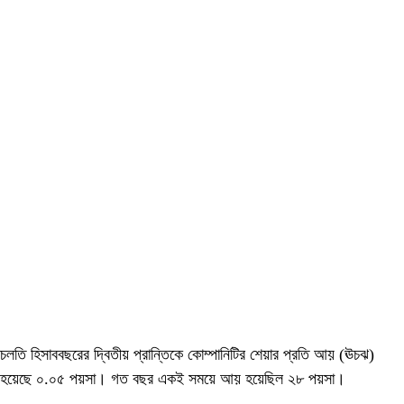
চলতি হিসাববছরের দ্বিতীয় প্রান্তিকে কোম্পানিটির শেয়ার প্রতি আয় (ঊচঝ)
হয়েছে ০.০৫ পয়সা। গত বছর একই সময়ে আয় হয়েছিল ২৮ পয়সা।