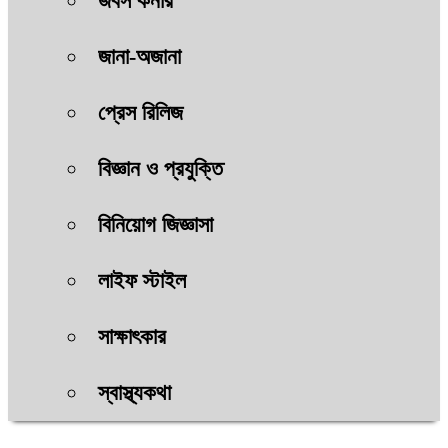
জবস কর্নার
জানা-অজানা
প্রেস রিলিজ
বিজ্ঞান ও প্রযুক্তি
বিনিয়োগ জিজ্ঞাসা
লাইফ স্টাইল
সাক্ষাৎকার
স্বাস্থ্যকথা