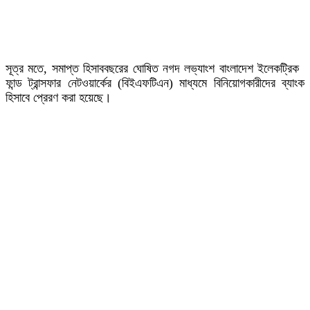
সূত্র মতে, সমাপ্ত হিসাববছরের ঘোষিত নগদ লভ্যাংশ বাংলাদেশ ইলেকট্রিক
ফান্ড ট্রান্সফার নেটওয়ার্কের (বিইএফটিএন) মাধ্যমে বিনিয়োগকারীদের ব্যাংক
হিসাবে প্রেরণ করা হয়েছে।