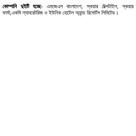
কোম্পানি দুইটি হচ্ছে-
এমজেএল বাংলাদেশ, স্কয়ার টেক্সটাইল, স্কয়ার
ফার্মা,একমি ল্যাবরেটরিজ ও ইউনিক হোটেল অ্যান্ড রিসোর্টস লিমিটেড।