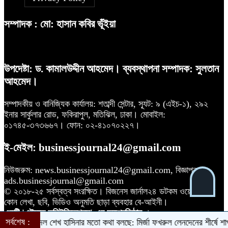
বিএসইসির নতুন কমিশনার হোসেন সাদাত
১০
সম্পাদক : মো: হাসান কবির ভূঁইয়া
রহিমা ফুডের শেয়ারে কারসাজির প্রমাণ
৭
পেয়েছে বিএসইসি
উপদেষ্টা: ড. কামালউদ্দীন আহমেদ। ব্যবস্থাপনা সম্পাদক: সুলতান
আহমেদ।
আগামী প্রজন্মের জন্য সুস্থ পরিবেশ চান
৮
প্রধানমন্ত্রী
সম্পাদকীয় ও বানিজ্যিক কার্যালয়: শতাব্দী সেন্টার, স্যূট: ৯ (এইচ-১), ২৯২
ইনার সার্কুলার রোড, ফকিরাপুল, মতিঝিল, ঢাকা। মোবাইল:
০১৭৪৫-৩৭৩৬৬৭। ফোন: ০২-৪১০৭০২২৭।
ই-মেইল: businessjournal24@gmail.com
Financial Statement (Q-2) of
৯
Dutch-Bangla Bank PLC
নিউজরুম: news.businessjournal24@gmail.com, বিজ্ঞাপন:
ads.businessjournal@gmail.com
© ২০১৮-২৫ সর্বস্বত্ব সংরক্ষিত। বিজনেস জার্নাল২৪ ডটকম ওয়েবসাইটের
কোন লেখা, ছবি, ভিডিও অনুমতি ছাড়া ব্যবহার বে-আইনী।
একটি 'এইচকে কমিউনিকেশনস'-এর অঙ্গপ্রতিষ্ঠান
।
সর্বশেষ :
ক
বিরোধী দল শেখ হাসিনার মতো কথা বলছে: মির্জা ফখরুল
লেনদেনের শীর্ষে শার্প ইন্