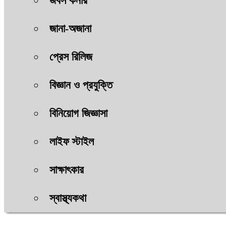
জবস কর্নার
জানা-অজানা
প্রেস রিলিজ
বিজ্ঞান ও প্রযুক্তি
বিনিয়োগ জিজ্ঞাসা
লাইফ স্টাইল
সাক্ষাৎকার
স্বাস্থ্যকথা