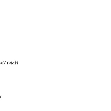
আমির হাতামি
য