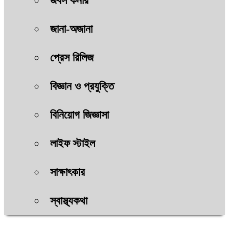
জবস কর্নার
জানা-অজানা
প্রেস রিলিজ
বিজ্ঞান ও প্রযুক্তি
বিনিয়োগ জিজ্ঞাসা
লাইফ স্টাইল
সাক্ষাৎকার
স্বাস্থ্যকথা