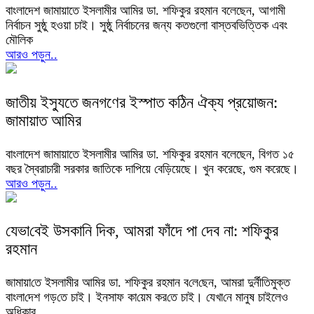
বাংলাদেশ জামায়াতে ইসলামীর আমির ডা. শফিকুর রহমান বলেছেন, আগামী
নির্বাচন সুষ্ঠু হওয়া চাই। সুষ্ঠু নির্বাচনের জন্য কতগুলো বাস্তবভিত্তিক এবং
মৌলিক
আরও পড়ুন..
জাতীয় ইস্যুতে জনগণের ইস্পাত কঠিন ঐক্য প্রয়োজন:
জামায়াত আমির
বাংলাদেশ জামায়াতে ইসলামীর আমির ডা. শফিকুর রহমান বলেছেন, বিগত ১৫
বছর স্বৈরাচারী সরকার জাতিকে দাপিয়ে বেড়িয়েছে। খুন করেছে, গুম করেছে।
আরও পড়ুন..
যেভা‌বেই উসকা‌নি দিক, আমরা ফাঁদে পা দেব না: শ‌ফিকুর
রহমান
জামায়া‌তে ইসলামীর আমির ডা. শ‌ফিকুর রহমান ব‌লে‌ছেন, আমরা দুর্নী‌তিমুক্ত
বাংলা‌দেশ গড়‌তে চাই। ইনসাফ কা‌য়েম কর‌তে চাই। যেখা‌নে মানুষ চাইলেও
অধিকার