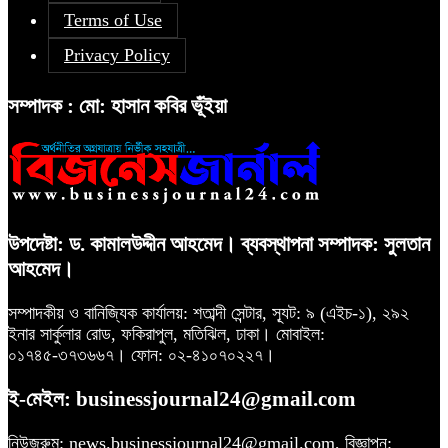
Terms of Use
Privacy Policy
সম্পাদক : মো: হাসান কবির ভূঁইয়া
উপদেষ্টা: ড. কামালউদ্দীন আহমেদ। ব্যবস্থাপনা সম্পাদক: সুলতান
আহমেদ।
সম্পাদকীয় ও বানিজ্যিক কার্যালয়: শতাব্দী সেন্টার, স্যূট: ৯ (এইচ-১), ২৯২
ইনার সার্কুলার রোড, ফকিরাপুল, মতিঝিল, ঢাকা। মোবাইল:
০১৭৪৫-৩৭৩৬৬৭। ফোন: ০২-৪১০৭০২২৭।
ই-মেইল: businessjournal24@gmail.com
নিউজরুম: news.businessjournal24@gmail.com, বিজ্ঞাপন: