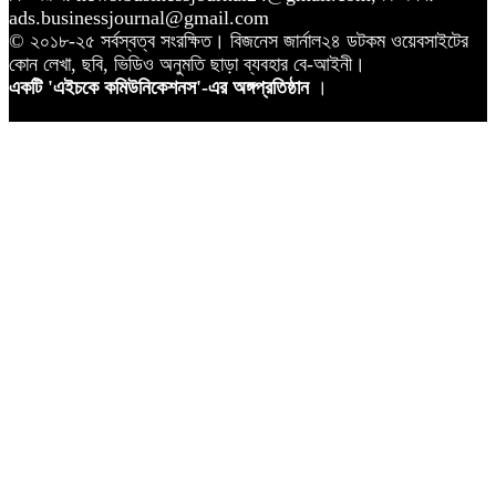
ads.businessjournal@gmail.com
© ২০১৮-২৫ সর্বস্বত্ব সংরক্ষিত। বিজনেস জার্নাল২৪ ডটকম ওয়েবসাইটের
কোন লেখা, ছবি, ভিডিও অনুমতি ছাড়া ব্যবহার বে-আইনী।
একটি 'এইচকে কমিউনিকেশনস'-এর অঙ্গপ্রতিষ্ঠান
।