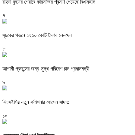
রহিমা ফুডের শেয়ারে কারসাজির প্রমাণ পেয়েছে বিএসইসি
৭
সূচকের পতনে ১২১০ কোটি টাকার লেনদেন
৮
আগামী প্রজন্মের জন্য সুস্থ পরিবেশ চান প্রধানমন্ত্রী
৯
বিএসইসির নতুন কমিশনার হোসেন সাদাত
১০