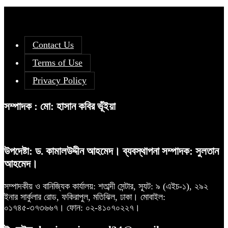
Contact Us
Terms of Use
Privacy Policy
সম্পাদক : মো: হাসান কবির ভূঁইয়া
উপদেষ্টা: ড. কামালউদ্দীন আহমেদ। ব্যবস্থাপনা সম্পাদক: সুলতান
আহমেদ।
সম্পাদকীয় ও বানিজ্যিক কার্যালয়: শতাব্দী সেন্টার, স্যূট: ৯ (এইচ-১), ২৯২
ইনার সার্কুলার রোড, ফকিরাপুল, মতিঝিল, ঢাকা। মোবাইল:
০১৭৪৫-৩৭৩৬৬৭। ফোন: ০২-৪১০৭০২২৭।