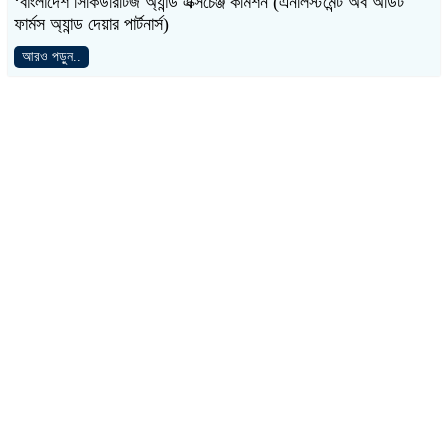
‘বাংলাদেশ সিকিউরিটিজ অ্যান্ড এক্সচেঞ্জ কমিশন (এনলিস্টমেন্ট অব অডিট
ফার্মস অ্যান্ড দেয়ার পার্টনার্স)
আরও পড়ুন..