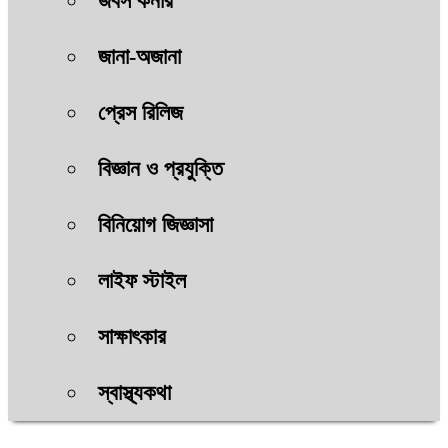
জবস কর্নার
জানা-অজানা
প্রেস রিলিজ
বিজ্ঞান ও প্রযুক্তি
বিনিয়োগ জিজ্ঞাসা
লাইফ স্টাইল
সাক্ষাৎকার
স্বাস্থ্যকথা