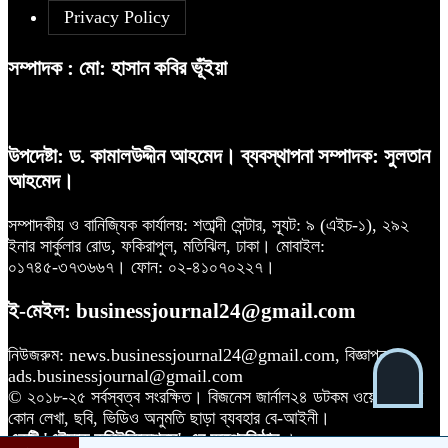
Privacy Policy
সম্পাদক : মো: হাসান কবির ভূঁইয়া
উপদেষ্টা: ড. কামালউদ্দীন আহমেদ। ব্যবস্থাপনা সম্পাদক: সুলতান
আহমেদ।
সম্পাদকীয় ও বানিজ্যিক কার্যালয়: শতাব্দী সেন্টার, স্যূট: ৯ (এইচ-১), ২৯২
ইনার সার্কুলার রোড, ফকিরাপুল, মতিঝিল, ঢাকা। মোবাইল:
০১৭৪৫-৩৭৩৬৬৭। ফোন: ০২-৪১০৭০২২৭।
ই-মেইল: businessjournal24@gmail.com
নিউজরুম: news.businessjournal24@gmail.com, বিজ্ঞাপন:
ads.businessjournal@gmail.com
© ২০১৮-২৫ সর্বস্বত্ব সংরক্ষিত। বিজনেস জার্নাল২৪ ডটকম ওয়েবসাইটের
কোন লেখা, ছবি, ভিডিও অনুমতি ছাড়া ব্যবহার বে-আইনী।
একটি 'এইচকে কমিউনিকেশনস'-এর অঙ্গপ্রতিষ্ঠান
।