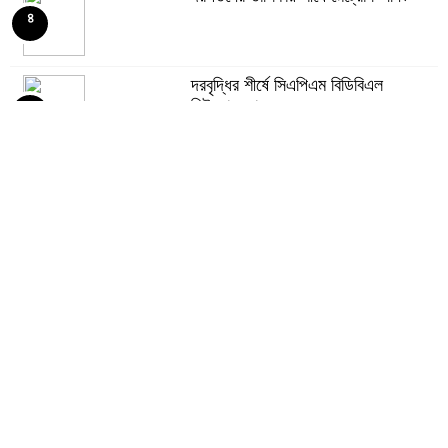
৪
আগামী প্রজন্মের জন্য সুস্থ পরিবেশ চান
প্রধানমন্ত্রী
৯
দরবৃদ্ধির শীর্ষে সিএপিএম বিডিবিএল
মিউচুয়াল ফান্ড
৫
বিএসইসির নতুন কমিশনার হোসেন সাদাত
১০
সূচকের পতনে ১২১০ কোটি টাকার লেনদেন
৬
রহিমা ফুডের শেয়ারে কারসাজির প্রমাণ
পেয়েছে বিএসইসি
৭
আগামী প্রজন্মের জন্য সুস্থ পরিবেশ চান
প্রধানমন্ত্রী
৮
Financial Statement (Q-2) of