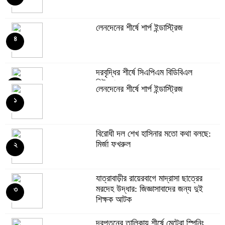
লেনদেনের শীর্ষে শার্প ইন্ডাস্ট্রিজ
৪
দরবৃদ্ধির শীর্ষে সিএপিএম বিডিবিএল
মিউচুয়াল ফান্ড
৫
লেনদেনের শীর্ষে শার্প ইন্ডাস্ট্রিজ
১
দরপতনের তালিকায় শীর্ষে মেট্রো স্পিনিং
৬
বিরোধী দল শেখ হাসিনার মতো কথা বলছে:
মির্জা ফখরুল
২
রহিমা ফুডের শেয়ারে কারসাজির প্রমাণ
পেয়েছে বিএসইসি
৭
যাত্রাবাড়ীর রায়েরবাগে মাদ্রাসা ছাত্রের
মরদেহ উদ্ধার: জিজ্ঞাসাবাদের জন্য দুই
৩
শিক্ষক আটক
সূচকের পতনে ১২১০ কোটি টাকার লেনদেন
৮
দরপতনের তালিকায় শীর্ষে মেট্রো স্পিনিং