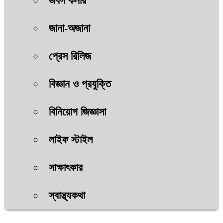
জবস কর্নার
জানা-অজানা
প্রেস রিলিজ
বিজ্ঞান ও প্রযুক্তি
বিনিয়োগ জিজ্ঞাসা
লাইফ স্টাইল
সাক্ষাৎকার
স্বাস্থ্যকথা