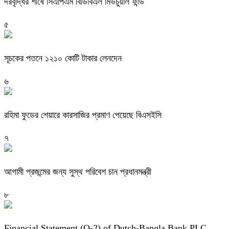
দরবৃদ্ধির শীর্ষে সিএপিএম বিডিবিএল মিউচুয়াল ফান্ড
৫
সূচকের পতনে ১২১০ কোটি টাকার লেনদেন
৬
রহিমা ফুডের শেয়ারে কারসাজির প্রমাণ পেয়েছে বিএসইসি
৭
আগামী প্রজন্মের জন্য সুস্থ পরিবেশ চান প্রধানমন্ত্রী
৮
Financial Statement (Q-2) of Dutch-Bangla Bank PLC