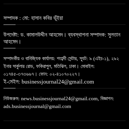
সম্পাদক : মো: হাসান কবির ভূঁইয়া
উপদেষ্টা: ড. কামালউদ্দীন আহমেদ। ব্যবস্থাপনা সম্পাদক: সুলতান
আহমেদ।
সম্পাদকীয় ও বানিজ্যিক কার্যালয়: শতাব্দী সেন্টার, স্যূট: ৯ (এইচ-১), ২৯২
ইনার সার্কুলার রোড, ফকিরাপুল, মতিঝিল, ঢাকা। মোবাইল:
০১৭৪৫-৩৭৩৬৬৭। ফোন: ০২-৪১০৭০২২৭।
ই-মেইল: businessjournal24@gmail.com
নিউজরুম: news.businessjournal24@gmail.com, বিজ্ঞাপন:
ads.businessjournal@gmail.com