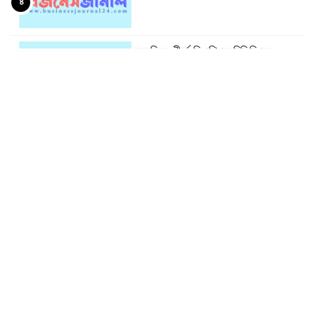
৪
দরবৃদ্ধির শীর্ষে সিএপিএম বিডিবিএল
৫
মিউচুয়াল ফান্ড
দরপতনের তালিকায় শীর্ষে মেট্রো স্পিনিং
৬
রহিমা ফুডের শেয়ারে কারসাজির প্রমাণ
৭
পেয়েছে বিএসইসি
সূচকের পতনে ১২১০ কোটি টাকার লেনদেন
৮
আগামী প্রজন্মের জন্য সুস্থ পরিবেশ চান
৯