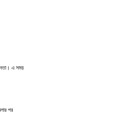
 জনতা। এ সময়
মলার পর