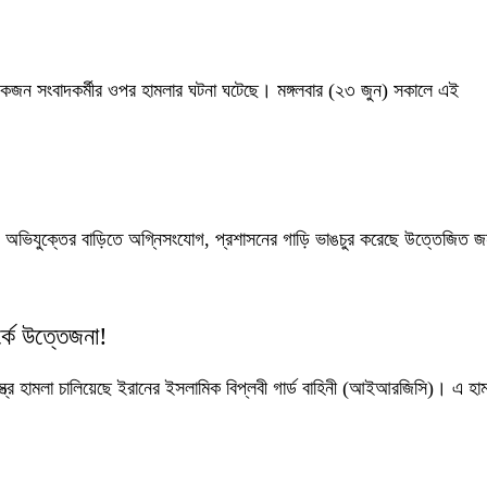
 কয়েকজন সংবাদকর্মীর ওপর হামলার ঘটনা ঘটেছে। মঙ্গলবার (২৩ জুন) সকালে এই
নায় অভিযুক্তের বাড়িতে অগ্নিসংযোগ, প্রশাসনের গাড়ি ভাঙচুর করেছে উত্তেজিত
র্কে উত্তেজনা!
াস্ত্র হামলা চালিয়েছে ইরানের ইসলামিক বিপ্লবী গার্ড বাহিনী (আইআরজিসি)। এ হা