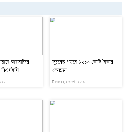
েয়ারে কারসাজির
সূচকের পতনে ১২১০ কোটি টাকার
ে বিএসইসি
লেনদেন
২০২৬
সোমবার, ৩ অগাস্ট, ২০২৬