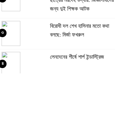
জন্য দুই শিক্ষক আটক
বিরোধী দল শেখ হাসিনার মতো কথা
৩
বলছে: মির্জা ফখরুল
লেনদেনের শীর্ষে শার্প ইন্ডাস্ট্রিজ
৪
দরবৃদ্ধির শীর্ষে সিএপিএম বিডিবিএল
৫
মিউচুয়াল ফান্ড
দরপতনের তালিকায় শীর্ষে মেট্রো
৬
স্পিনিং