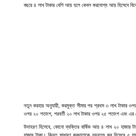
বছরে ৪ লাখ টাকার বেশি আয় হলে কেবল করযোগ্য আয় হিসেবে বিব
নতুন করহার অনুযায়ী, করমুক্ত সীমার পর প্রথম ৩ লাখ টাকার ওপ
ওপর ২০ শতাংশ, পরবর্তী ২০ লাখ টাকার ওপর ২৫ শতাংশ এবং এ
উদাহরণ হিসেবে, কোনো ব্যক্তির বার্ষিক আয় ৪ লাখ ২০ হাজার ট
হাজার টাকা। কিন্তু সাধারণ করদাতাকে ন্যূনতম কর হিসেবে ৫