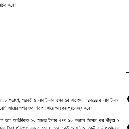
েচিত হবে।
র ১০ শতাংশ, পরবর্তী ৪ লাখ টাকার ওপর ১৫ শতাংশ, এরপরের ৫ লাখ টাকার
র বেশি আয়ের ওপর ৩০ শতাংশ হারে আয়কর প্রযোজ্য হবে।
াকা হলে অতিরিক্ত ২০ হাজার টাকার ওপর ১০ শতাংশ হিসেবে কর দাঁড়ায় ২
 হাজার টাকা পরিশোধ করতে হবে। তবে একই আয় নিয়ে কেউ যদি প্রথমবার