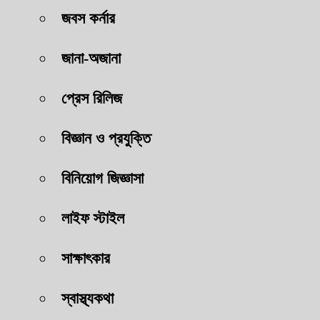
জবস কর্নার
জানা-অজানা
প্রেস রিলিজ
বিজ্ঞান ও প্রযুক্তি
বিনিয়োগ জিজ্ঞাসা
লাইফ স্টাইল
সাক্ষাৎকার
স্বাস্থ্যকথা