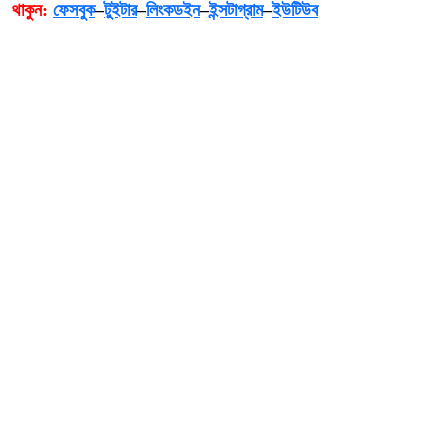
থাকুন:
ফেসবুক
–
টুইটার
–
লিংকডইন
–
ইন্সটাগ্রাম
–
ইউটিউব