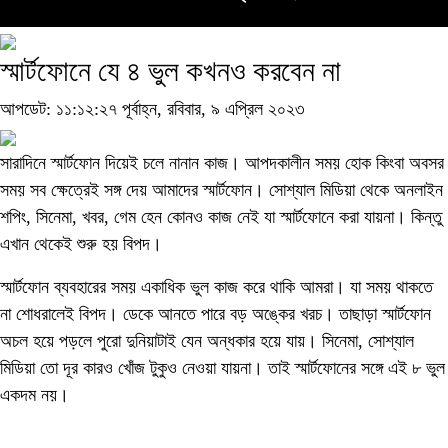
স্মার্টফোনে যে ৪ ভুল কখনও করবেন না
আপডেট: ১১:১২:২৭ পূর্বাহ্ন, রবিবার, ৯ এপ্রিল ২০২৩
সারাদিনে স্মার্টফোন দিয়েই চলে নানান কাজ। আপদকালীন সময় হোক কিংবা অবসর
সময় সব ক্ষেত্রেই সঙ্গ দেয় আমাদের স্মার্টফোন। সোশ্যাল মিডিয়া থেকে অনলাইন
শপিং, সিনেমা, খবর, গেম হেন কোনও কাজ নেই যা স্মার্টফোনে করা যায়না। কিন্তু
এখান থেকেই শুরু হয় বিপদ।
স্মার্টফোন ব্যবহারের সময় একাধিক ভুল কাজ করে থাকি আমরা। যা সময় থাকতে
না শোধরালেই বিপদ। ডেকে আনতে পারে বড় অঙ্কের খরচ। তাছাড়া স্মার্টফোন
অচল হয়ে পড়লে পুরো দুনিয়াটাই যেন অন্ধকার হয়ে যায়। সিনেমা, সোশ্যাল
মিডিয়া তো দূর কারও খোঁজ টুকুও নেওয়া যায়না। তাই স্মার্টফোনের সঙ্গে এই ৮ ভুল
একদম নয়।