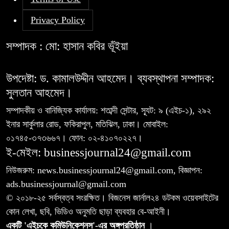
Privacy Policy
সম্পাদক : মো: হাসান কবির ভূঁইয়া
উপদেষ্টা: ড. কামালউদ্দীন আহমেদ। ব্যবস্থাপনা সম্পাদক:
সুলতান আহমেদ।
সম্পাদকীয় ও বানিজ্যিক কার্যালয়: শতাব্দী সেন্টার, স্যূট: ৯ (এইচ-১), ২৯২
ইনার সার্কুলার রোড, ফকিরাপুল, মতিঝিল, ঢাকা। মোবাইল:
০১৭৪৫-৩৭৩৬৬৭। ফোন: ০২-৪১০৭০২২৭।
ই-মেইল: businessjournal24@gmail.com
নিউজরুম: news.businessjournal24@gmail.com, বিজ্ঞাপন:
ads.businessjournal@gmail.com
© ২০১৮-২৫ সর্বস্বত্ব সংরক্ষিত। বিজনেস জার্নাল২৪ ডটকম ওয়েবসাইটের
কোন লেখা, ছবি, ভিডিও অনুমতি ছাড়া ব্যবহার বে-আইনী।
একটি 'এইচকে কমিউনিকেশনস'-এর অঙ্গপ্রতিষ্ঠান
।