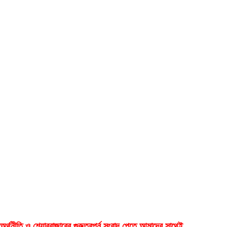
অর্থনীতি ও শেয়ারবাজারের গুরুত্বপূর্ন সংবাদ পেতে আমাদের সাথেই