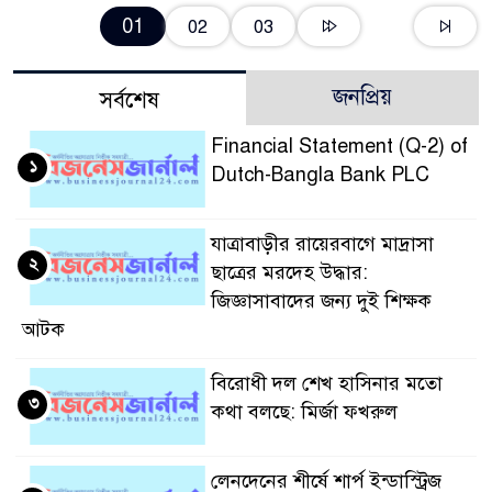
01
02
03
জনপ্রিয়
সর্বশেষ
Financial Statement (Q-2) of
১
Dutch-Bangla Bank PLC
যাত্রাবাড়ীর রায়েরবাগে মাদ্রাসা
২
ছাত্রের মরদেহ উদ্ধার:
জিজ্ঞাসাবাদের জন্য দুই শিক্ষক
আটক
বিরোধী দল শেখ হাসিনার মতো
৩
কথা বলছে: মির্জা ফখরুল
লেনদেনের শীর্ষে শার্প ইন্ডাস্ট্রিজ