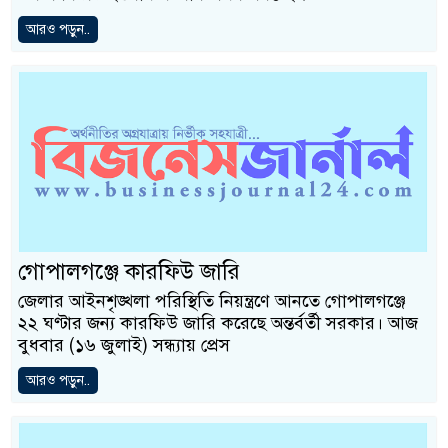
আরও পড়ুন..
গোপালগঞ্জে কারফিউ জারি
জেলার আইনশৃঙ্খলা পরিস্থিতি নিয়ন্ত্রণে আনতে গোপালগঞ্জে
২২ ঘণ্টার জন্য কারফিউ জারি করেছে অন্তর্বর্তী সরকার। আজ
বুধবার (১৬ জুলাই) সন্ধ্যায় প্রেস
আরও পড়ুন..