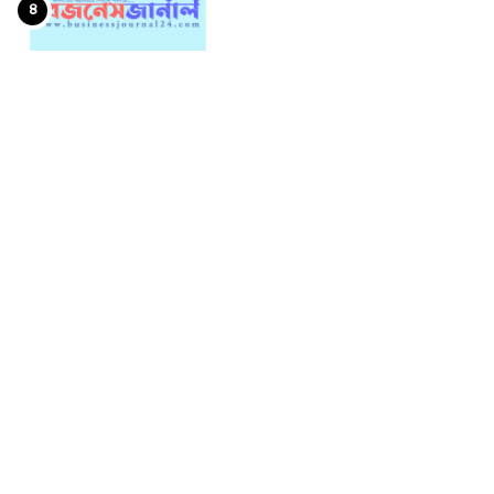
৪
দরবৃদ্ধির শীর্ষে সিএপিএম
৫
বিডিবিএল মিউচুয়াল ফান্ড
দরপতনের তালিকায় শীর্ষে মেট্রো
৬
স্পিনিং
রহিমা ফুডের শেয়ারে কারসাজির
৭
প্রমাণ পেয়েছে বিএসইসি
সূচকের পতনে ১২১০ কোটি টাকার
৮
লেনদেন
আগামী প্রজন্মের জন্য সুস্থ পরিবেশ