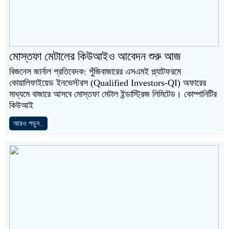
মোস্তফা মেটালের কিউআইও আবেদন শুরু আজ
বিজনেস জার্নাল প্রতিবেদক: পুঁজিবাজারের এসএমই প্ল্যাটফরমে
কোয়ালিফাইয়েড ইনভেস্টরস (Qualified Investors-QI) অফারের
মাধ্যমে বাজারে আসবে মোস্তফা মেটাল ইন্ডাস্ট্রিজ লিমিটেড। কোম্পানিটির
কিউআই
আরও পড়ুন..