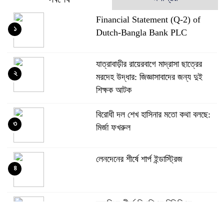
Financial Statement (Q-2) of
১
Dutch-Bangla Bank PLC
যাত্রাবাড়ীর রায়েরবাগে মাদ্রাসা ছাত্রের
২
মরদেহ উদ্ধার: জিজ্ঞাসাবাদের জন্য দুই
শিক্ষক আটক
বিরোধী দল শেখ হাসিনার মতো কথা বলছে:
৩
মির্জা ফখরুল
লেনদেনের শীর্ষে শার্প ইন্ডাস্ট্রিজ
৪
দরবৃদ্ধির শীর্ষে সিএপিএম বিডিবিএল
৫
মিউচুয়াল ফান্ড