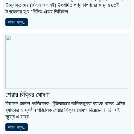
উদ্যোক্তাদের (সিএমএসএমই) উৎপাদিত পণ্য বিপণনের জন্য ৪৯৩টি
উপজেলায় হ‌বে ‘বিসিক-ঐক্য ডিজিটাল
আরও পড়ুন..
শেয়ার বিক্রির ঘোষণা
বিজনেস জার্নাল প্রতিবেদক: পুঁজিবাজারে তালিকাভুক্ত ব্যাংক খাতের এক্সিম
ব্যাংকের ২ স্বাধীন পরিচালক শেয়ার বিক্রির ঘোষণা দিয়েছেন। ডিএসই
সূত্রে এ তথ্য
আরও পড়ুন..