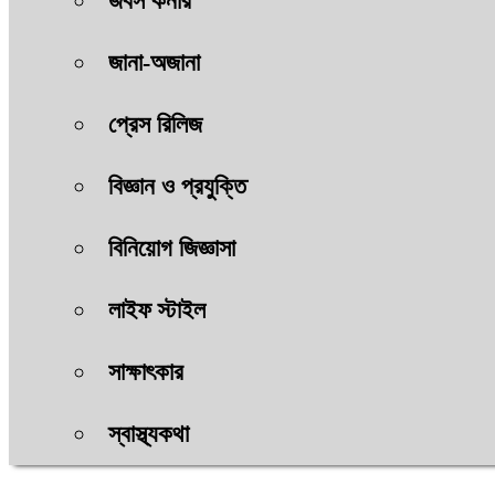
জবস কর্নার
জানা-অজানা
প্রেস রিলিজ
বিজ্ঞান ও প্রযুক্তি
বিনিয়োগ জিজ্ঞাসা
লাইফ স্টাইল
সাক্ষাৎকার
স্বাস্থ্যকথা