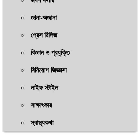
জবস কর্নার
জানা-অজানা
প্রেস রিলিজ
বিজ্ঞান ও প্রযুক্তি
বিনিয়োগ জিজ্ঞাসা
লাইফ স্টাইল
সাক্ষাৎকার
স্বাস্থ্যকথা