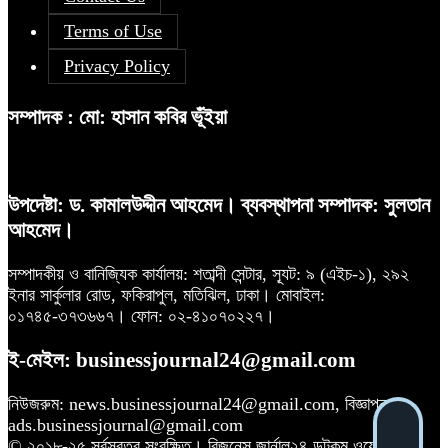
Terms of Use
Privacy Policy
সম্পাদক : মো: হাসান কবির ভূঁইয়া
উপদেষ্টা: ড. কামালউদ্দীন আহমেদ। ব্যবস্থাপনা সম্পাদক: সুলতান
আহমেদ।
সম্পাদকীয় ও বানিজ্যিক কার্যালয়: শতাব্দী সেন্টার, স্যূট: ৯ (এইচ-১), ২৯২
ইনার সার্কুলার রোড, ফকিরাপুল, মতিঝিল, ঢাকা। মোবাইল:
০১৭৪৫-৩৭৩৬৬৭। ফোন: ০২-৪১০৭০২২৭।
ই-মেইল: businessjournal24@gmail.com
নিউজরুম: news.businessjournal24@gmail.com, বিজ্ঞাপন:
ads.businessjournal@gmail.com
© ২০১৮-২৫ সর্বস্বত্ব সংরক্ষিত। বিজনেস জার্নাল২৪ ডটকম ওয়েবসাইটের