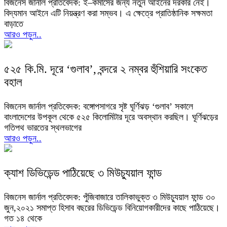
বিজনেস জার্নাল প্রতিবেদক: ই–কমার্সের জন্য নতুন আইনের দরকার নেই।
বিদ্যমান আইনে এটি নিয়ন্ত্রণ করা সম্ভব। এ ক্ষেত্রে প্রাতিষ্ঠানিক সক্ষমতা
বাড়াতে
আরও পড়ুন..
৫২৫ কি.মি. দূরে ‘গুলাব’, বন্দরে ২ নম্বর হুঁশিয়ারি সংকেত
বহাল
বিজনেস জার্নাল প্রতিবেদক: বঙ্গোপসাগরে সৃষ্ট ঘূর্ণিঝড় ‘গুলাব’ সকালে
বাংলাদেশের উপকূল থেকে ৫২৫ কিলোমিটার দূরে অবস্থান করছিল। ঘূর্ণিঝড়ের
গতিপথ ভারতের স্থলভাগের
আরও পড়ুন..
ক্যাশ ডিভিডেন্ড পাঠিয়েছে ৩ মিউচ্যুয়াল ফান্ড
বিজনেস জার্নাল প্রতিবেদক: পুঁজিবাজারে তালিকাভুক্ত ৩ মিউচ্যুয়াল ফান্ড ৩০
জুন,২০২১ সমাপ্ত হিসাব বছরের ডিভিডেন্ড বিনিয়োগকারীদের কাছে পাঠিয়েছে।
গত ১৪ থেকে