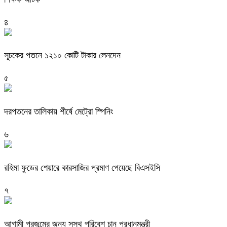
৪
সূচকের পতনে ১২১০ কোটি টাকার লেনদেন
৫
দরপতনের তালিকায় শীর্ষে মেট্রো স্পিনিং
৬
রহিমা ফুডের শেয়ারে কারসাজির প্রমাণ পেয়েছে বিএসইসি
৭
আগামী প্রজন্মের জন্য সুস্থ পরিবেশ চান প্রধানমন্ত্রী