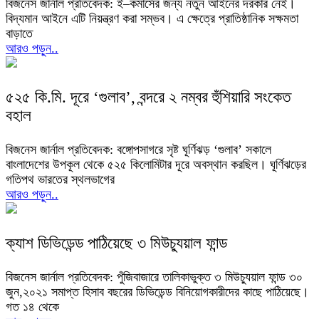
বিজনেস জার্নাল প্রতিবেদক: ই–কমার্সের জন্য নতুন আইনের দরকার নেই।
বিদ্যমান আইনে এটি নিয়ন্ত্রণ করা সম্ভব। এ ক্ষেত্রে প্রাতিষ্ঠানিক সক্ষমতা
বাড়াতে
আরও পড়ুন..
৫২৫ কি.মি. দূরে ‘গুলাব’, বন্দরে ২ নম্বর হুঁশিয়ারি সংকেত
বহাল
বিজনেস জার্নাল প্রতিবেদক: বঙ্গোপসাগরে সৃষ্ট ঘূর্ণিঝড় ‘গুলাব’ সকালে
বাংলাদেশের উপকূল থেকে ৫২৫ কিলোমিটার দূরে অবস্থান করছিল। ঘূর্ণিঝড়ের
গতিপথ ভারতের স্থলভাগের
আরও পড়ুন..
ক্যাশ ডিভিডেন্ড পাঠিয়েছে ৩ মিউচ্যুয়াল ফান্ড
বিজনেস জার্নাল প্রতিবেদক: পুঁজিবাজারে তালিকাভুক্ত ৩ মিউচ্যুয়াল ফান্ড ৩০
জুন,২০২১ সমাপ্ত হিসাব বছরের ডিভিডেন্ড বিনিয়োগকারীদের কাছে পাঠিয়েছে।
গত ১৪ থেকে