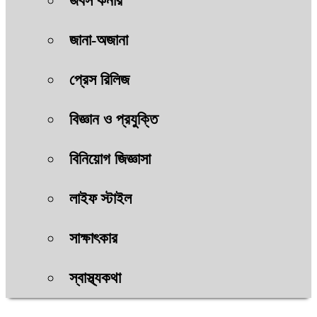
জবস কর্নার
জানা-অজানা
প্রেস রিলিজ
বিজ্ঞান ও প্রযুক্তি
বিনিয়োগ জিজ্ঞাসা
লাইফ স্টাইল
সাক্ষাৎকার
স্বাস্থ্যকথা