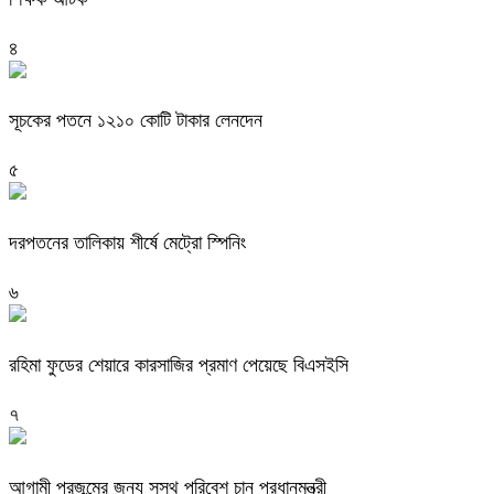
৪
সূচকের পতনে ১২১০ কোটি টাকার লেনদেন
৫
দরপতনের তালিকায় শীর্ষে মেট্রো স্পিনিং
৬
রহিমা ফুডের শেয়ারে কারসাজির প্রমাণ পেয়েছে বিএসইসি
৭
আগামী প্রজন্মের জন্য সুস্থ পরিবেশ চান প্রধানমন্ত্রী