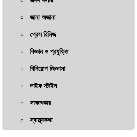
জবস কর্নার
জানা-অজানা
প্রেস রিলিজ
বিজ্ঞান ও প্রযুক্তি
বিনিয়োগ জিজ্ঞাসা
লাইফ স্টাইল
সাক্ষাৎকার
স্বাস্থ্যকথা