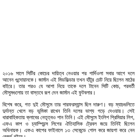
২০১৬ সালে সিটির কোচের দায়িত্ব নেওয়ার পর গার্দিওলা সবার আগে দলে
আনেন গুন্দোয়ানকে। জার্মান এই মিডফিল্ডার তখন হাঁটুর চোট নিয়ে ছিলেন মাঠের
বাইরে। তার পরও যে আশা নিয়ে তাকে দলে টানেন সিটি কোচ, পরবর্তী
মৌসুমগুলোয় তা বাস্তবে রূপ দেন জার্মান এই ফুটবলার।
বিশেষ করে, গত দুই মৌসুমে তার পারফরম্যান্স ছিল দারুণ। বড় ম্যাচগুলিতে
দুর্দান্ত খেলে বড় ভূমিকা রাখেন তিনি দলের ভাগ্য গড়ে দেওয়ায়। সেই
ধারাবাহিকতায় ক্লাবের নেতৃত্বও পান তিনি। এই মৌসুমে ইংলিশ প্রিমিয়ার লিগ,
এফএ কাপ ও চ্যাম্পিয়ন্স লিগের ঐতিহাসিক ট্রেবল জয়ে তিনিই‌ ছিলেন
অধিনায়ক। এফএ কাপের ফাইনালে ১৩ সেকেন্ডে গোল করে জায়গা করে নেন
রেকর্ড বইয়ে।