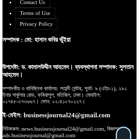
প্রধানমন্ত্রী
Contact Us
Terms of Use
সূচকের পতনে ১২১০ কোটি টাকার লেনদেন
৬
Privacy Policy
বিএসইসির নতুন কমিশনার হোসেন সাদাত
১০
সম্পাদক : মো: হাসান কবির ভূঁইয়া
রহিমা ফুডের শেয়ারে কারসাজির প্রমাণ
৭
পেয়েছে বিএসইসি
উপদেষ্টা: ড. কামালউদ্দীন আহমেদ। ব্যবস্থাপনা সম্পাদক: সুলতান
আহমেদ।
আগামী প্রজন্মের জন্য সুস্থ পরিবেশ চান
৮
প্রধানমন্ত্রী
সম্পাদকীয় ও বানিজ্যিক কার্যালয়: শতাব্দী সেন্টার, স্যূট: ৯ (এইচ-১), ২৯২
ইনার সার্কুলার রোড, ফকিরাপুল, মতিঝিল, ঢাকা। মোবাইল:
০১৭৪৫-৩৭৩৬৬৭। ফোন: ০২-৪১০৭০২২৭।
ই-মেইল: businessjournal24@gmail.com
Financial Statement (Q-2) of
৯
Dutch-Bangla Bank PLC
নিউজরুম: news.businessjournal24@gmail.com, বিজ্ঞাপন:
ads.businessjournal@gmail.com