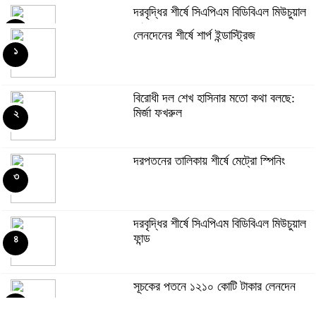
দরবৃদ্ধির শীর্ষে সিএপিএম বিডিবিএল মিউচুয়াল
ফান্ড
৫
লেনদেনের শীর্ষে শার্প ইন্ডাস্ট্রিজ
১
দরপতনের তালিকায় শীর্ষে মেট্রো স্পিনিং
৬
বিরোধী দল শেখ হাসিনার মতো কথা বলছে:
মির্জা ফখরুল
২
রহিমা ফুডের শেয়ারে কারসাজির প্রমাণ পেয়েছে
বিএসইসি
৭
দরপতনের তালিকায় শীর্ষে মেট্রো স্পিনিং
৩
সূচকের পতনে ১২১০ কোটি টাকার লেনদেন
৮
দরবৃদ্ধির শীর্ষে সিএপিএম বিডিবিএল মিউচুয়াল
ফান্ড
৪
আগামী প্রজন্মের জন্য সুস্থ পরিবেশ চান
প্রধানমন্ত্রী
৯
সূচকের পতনে ১২১০ কোটি টাকার লেনদেন
৫