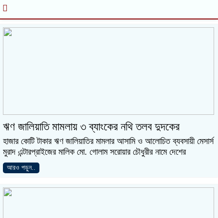
ঋণ জালিয়াতি মামলায় ৩ ব্যাংকের নথি তলব দুদকের
হাজার কোটি টাকার ঋণ জালিয়াতির মামলার আসামি ও আলোচিত ব্যবসায়ী মেসার্স
মুরাদ এন্টারপ্রাইজের মালিক মো. গোলাম সরোয়ার চৌধুরীর নামে দেশের
আরও পড়ুন..