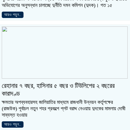
অভিযোগের অনুসন্ধান চালাচ্ছে দুর্নীতি দমন কমিশন (দুদক)। গত ১৫
আরও পড়ুন..
রেহানার ৭ বছর, হাসিনার ৫ বছর ও টিউলিপের ২ বছরের
কারাদণ্ড
ক্ষমতার অপব্যবহারসহ জালিয়াতির মাধ্যমে রাজধানী উন্নয়ন কর্তৃপক্ষের
(রাজউক) পূর্বাচল নতুন শহর প্রকল্পে প্লট বরাদ্দ নেওয়ায় দুদকের মামলায় দোষী
সাব্যস্ত হওয়ায়
আরও পড়ুন..